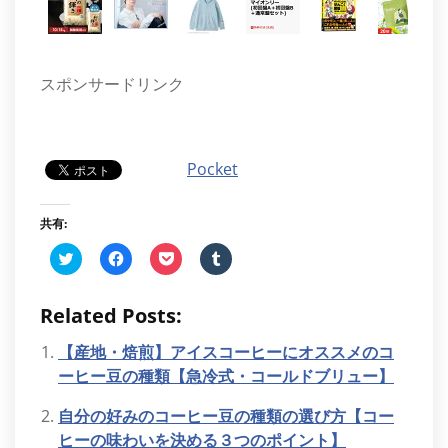
スポンサードリンク
Pocket
共有:
ク
Facebook
ク
ク
リ
で
リ
リ
ッ
共
ッ
ッ
ク
有
ク
ク
し
す
し
し
Related Posts:
て
る
て
て
Twitter
に
Pocket
Tumblr
で
は
で
で
【産地・焙煎】アイスコーヒーにオススメのコ
共
ク
シ
共
有
リ
ェ
有
ーヒー豆の種類【急冷式・コールドブリュー】
(新
ッ
ア
(新
し
ク
(新
し
い
し
し
い
自分の好みのコーヒー豆の種類の選び方【コー
ウ
て
い
ウ
ヒーの味わいを決める３つのポイント】
ィ
く
ウ
ィ