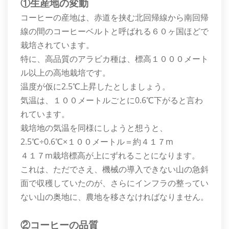
①生産地の変動
コーヒーの産地は、赤道を挟む北回帰線から南回帰
線の間のコーヒーベルトと呼ばれる６０ヶ国ほどで
栽培されています。
特に、高品質のアラビカ種は、標高１０００メート
ル以上の高地栽培です。
温度が仮に2.5℃上昇したとしましょう。
気温は、１００メートルごとに0.6℃下がると言わ
れています。
栽培地の気温を同様にしようと想うと、
2.5℃÷0.6℃×１００メートル＝約４１７m
４１７m栽培標高が上にずれることになります。
これは、ただでさえ、機械の導入できない山の急斜
面で収穫していたのが、さらにインフラの整ってい
ない山の奥地に、農地を移さなければなりません。
②コーヒーの品質