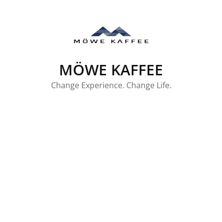
Skip
to
content
MÖWE KAFFEE
Change Experience. Change Life.