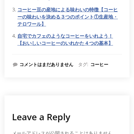
ン
だ
ィ
ン
ド
さ
ン
ド
ウ
い
ド
ウ
コーヒー豆の産地による味わいの特徴【コーヒ
で
(新
ウ
で
ーの味わいを決める３つのポイント①生産地・
開
し
で
開
き
い
開
き
テロワール】
ま
ウ
き
ま
す)
ィ
ま
す)
ン
す)
自宅でカフェのようなコーヒーをいれよう！
ド
ウ
【おいしいコーヒーのいれかた４つの基本】
で
開
き
ま
す)
コメントはまだありません
タグ:
コーヒー
Leave a Reply
メールアドレスが公開されることはありません。