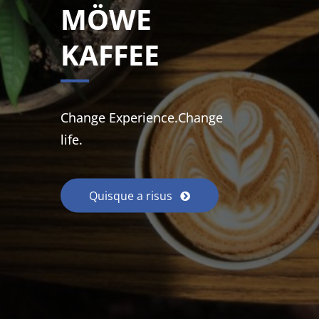
MÖWE
KAFFEE
Change Experience.Change
life.
Quisque a risus