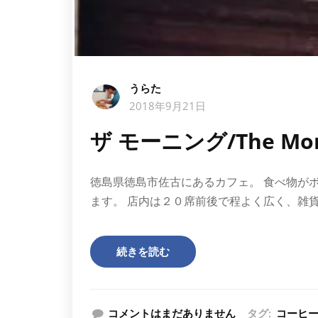
うらた
2018年9月21日
ザ モーニング/The Mor
徳島県徳島市佐古にあるカフェ。 食べ物が
ます。 店内は２０席前後で程よく広く、雑
続きを読む
コメントはまだありません
タグ:
コーヒ