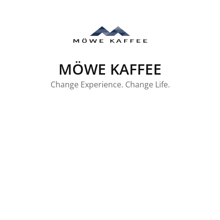
Skip
to
content
MÖWE KAFFEE
Change Experience. Change Life.