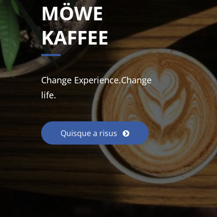
MÖWE
KAFFEE
Change Experience.Change
life.
Quisque a risus