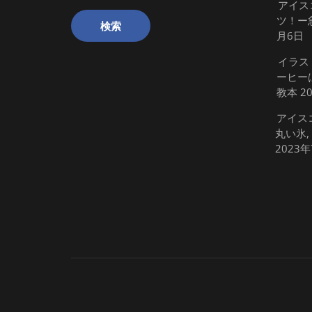
アイス
ツ！ー
月6日
イラス
ーヒー
教本
2
アイス
丸い氷,
2023