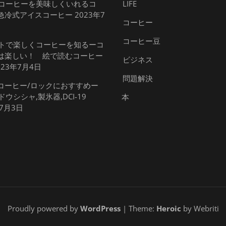
コーヒーを美味しくいれるコ
LIFE
急冷式アイスコーヒー
2023年7
コーヒー
コーヒー豆
トで楽しくコーヒーを知るーコ
は楽しい！ 絵で読むコーヒー
ビジネス
023年7月4日
問題解決
コーヒー/ロックにおすすめー
ドウシシャ,製氷器,DCI-19
本
年7月3日
Proudly powered by
WordPress
| Theme:
Heroic
by Webriti