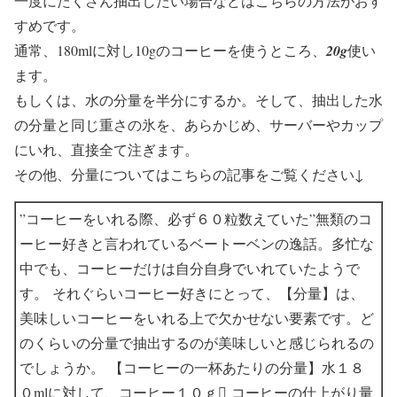
一度にたくさん抽出したい場合などはこちらの方法がおす
すめです。
通常、180mlに対し10gのコーヒーを使うところ、
20g
使い
ます。
もしくは、水の分量を半分にするか。そして、抽出した水
の分量と同じ重さの氷を、あらかじめ、サーバーやカップ
にいれ、直接全て注ぎます。
その他、分量についてはこちらの記事をご覧ください↓
”コーヒーをいれる際、必ず６０粒数えていた”無類のコ
ーヒー好きと言われているベートーベンの逸話。多忙な
中でも、コーヒーだけは自分自身でいれていたようで
す。 それぐらいコーヒー好きにとって、【分量】は、
美味しいコーヒーをいれる上で欠かせない要素です。ど
のくらいの分量で抽出するのが美味しいと感じられるの
でしょうか。 【コーヒーの一杯あたりの分量】水１８
０mlに対して、コーヒー１０ｇ コーヒーの仕上がり量