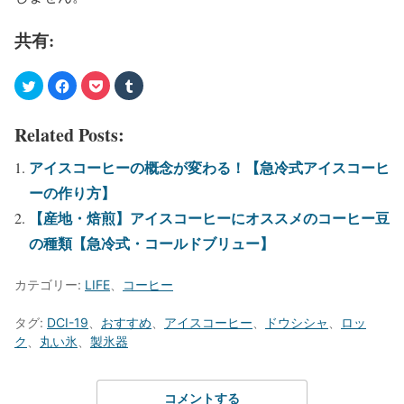
共有:
Related Posts:
アイスコーヒーの概念が変わる！【急冷式アイスコーヒ
ーの作り方】
【産地・焙煎】アイスコーヒーにオススメのコーヒー豆
の種類【急冷式・コールドブリュー】
カテゴリー:
LIFE
、
コーヒー
タグ:
DCI-19
、
おすすめ
、
アイスコーヒー
、
ドウシシャ
、
ロッ
ク
、
丸い氷
、
製氷器
コメントする