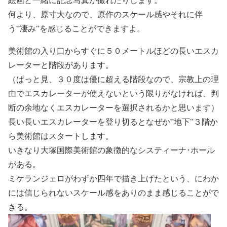
何より、原寸大なので、原作のスケール感やそれに伴
う”凄み”を感じることができますよ。
美術館の入り口からすぐに５０メートルほどの長いエスカ
レーターと階段があります。
（ぱっと見、３０度は優に超える階段なので、宗教上の理
由でエスカレーターが使えないという限りがなければ、判
断の余地なくエスカレーターを選択されるかと思います）
長い長いエスカレーターを登り切るとなぜか”地下”３階か
ら美術館はスタートします。
いきなり大塚国際美術館の象徴的なシスティーナ･ホール
がある。
ミケランジェロがわずか四年で描き上げたという、にわか
には信じられないスケール感をありのまま感じることがで
きる。